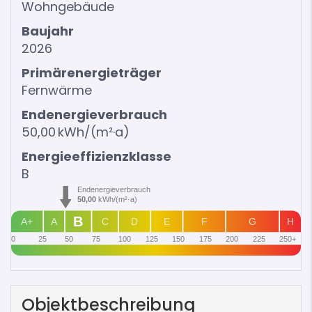
Wohngebäude
Baujahr
2026
Primärenergieträger
Fernwärme
Endenergie­verbrauch
50,00 kWh/(m²·a)
Energie­effizienz­klasse
B
Endenergieverbrauch
50,00
kWh/(m²·a)
B
A+
A
C
D
E
F
G
H
0
25
50
75
100
125
150
175
200
225
250+
Objekt­beschreibung