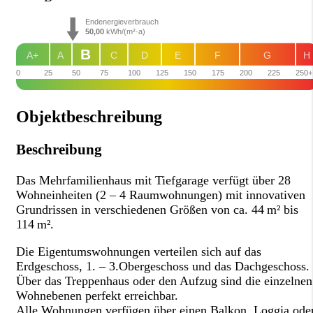
Endenergieverbrauch
50,00
kWh/(m²·a)
B
A+
A
C
D
E
F
G
H
0
25
50
75
100
125
150
175
200
225
250+
Objekt­beschreibung
Beschreibung
Das Mehrfamilienhaus mit Tiefgarage verfügt über 28
Wohneinheiten (2 – 4 Raumwohnungen) mit innovativen
Grundrissen in verschiedenen Größen von ca. 44 m² bis
114 m².
Die Eigentumswohnungen verteilen sich auf das
Erdgeschoss, 1. – 3.Obergeschoss und das Dachgeschoss.
Über das Treppenhaus oder den Aufzug sind die einzelnen
Wohnebenen perfekt erreichbar.
Alle Wohnungen verfügen über einen Balkon, Loggia ode