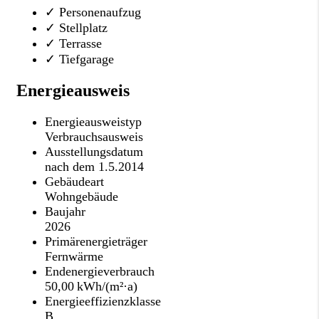
✓ Personenaufzug
✓ Stellplatz
✓ Terrasse
✓ Tiefgarage
Energieausweis
Energieausweistyp
Verbrauchs­ausweis
Ausstellungsdatum
nach dem 1.5.2014
Gebäudeart
Wohngebäude
Baujahr
2026
Primärenergieträger
Fernwärme
Endenergie­verbrauch
50,00 kWh/(m²·a)
Energie­effizienz­klasse
B