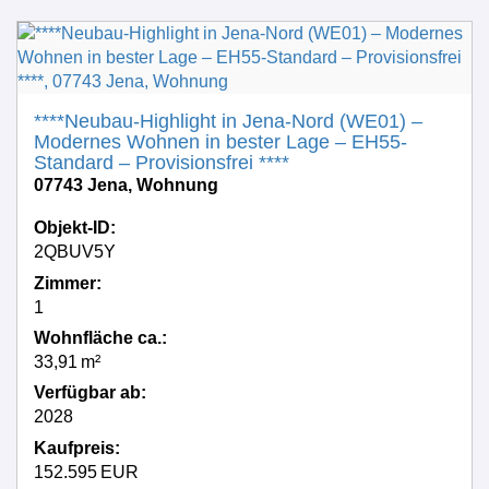
Te
****Neubau-Highlight in Jena-Nord (WE01) –
Ko
Modernes Wohnen in bester Lage – EH55-
Standard – Provisionsfrei ****
07743 Jena, Wohnung
Objekt-ID:
2QBUV5Y
Zimmer:
1
Wohnfläche ca.:
33,91 m²
Verfügbar ab:
2028
Kaufpreis:
152.595 EUR