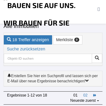
St
Immobilien­angebot
Alle Immobilien
Ve
18 Treffer anzeigen
Merkliste
0
Re
Suche zurücksetzen
Ak
Erstellen Sie hier ein Suchprofil und lassen sich per
Fi
E-Mail über neue Ergebnisse benachrichtigen!
Ergebnisse 1-12 von 18
01
02
Un
Neueste zuerst