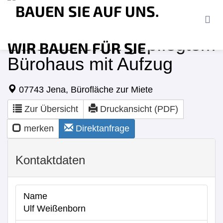
St
Büroflächen in gepflegtem
Bürohaus mit Aufzug
Ve
07743 Jena, Bürofläche zur Miete
Re
Zur Übersicht
Druckansicht (PDF)
merken
Direktanfrage
Ak
Kontaktdaten
Fi
Name
Un
Ulf Weißenborn