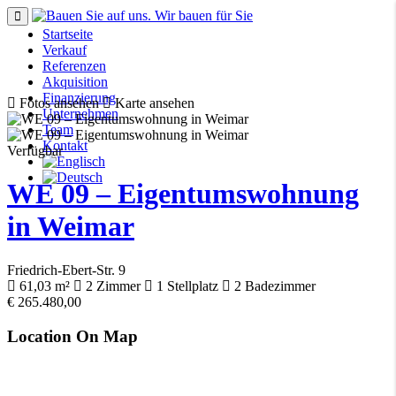
Startseite
Verkauf
Referenzen
Akquisition
Finanzierung
Fotos ansehen
Karte ansehen
Unternehmen
Team
Kontakt
Verfügbar
WE 09 – Eigentumswohnung
in Weimar
Friedrich-Ebert-Str. 9
61,03 m²
2
Zimmer
1
Stellplatz
2
Badezimmer
€
265.480,00
Location On Map