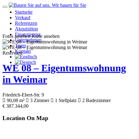
Startseite
Verkauf
Referenzen
Akquisition
Finanzierung
Fotos ansehen
Karte ansehen
Unternehmen
Team
Kontakt
Reserviert
WE 08 – Eigentumswohnung
in Weimar
Friedrich-Ebert-Str. 9
90,08 m²
3
Zimmer
1
Stellplatz
2
Badezimmer
€
387.344,00
Location On Map