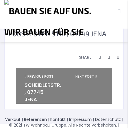
LÖBSTEDTER STR. , 07749 JENA
SHARE:
<A
PREVIOUS POST
NEXT POST
SCHEIDLERSTR.
HREF="HTTPS://WWW.TW-
WOHNBAU.DE/NOO-
, 07745
GALLERY/REFERENZ-
JENA
4/"
REL="NEXT">ZIEGENHAINER
STR. , 07749
JENA</A>
Verkauf
|
Referenzen
|
Kontakt
|
Impressum
|
Datenschutz
|
© 2021 TW Wohnbau Gruppe. Alle Rechte vorbehalten. |