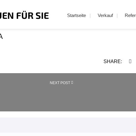
Startseite
Verkauf
Refe
A
SHARE:
<A HREF="HTTPS://WWW.
NEXT POST
WOHNBAU.DE/NOO-GALLERY/REFERENZ-
REL="NEXT">GÖSCHWITZER STR. , 07
JENA<