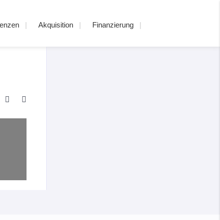
renzen
Akquisition
Finanzierung
TW-
E/"
745
/A>