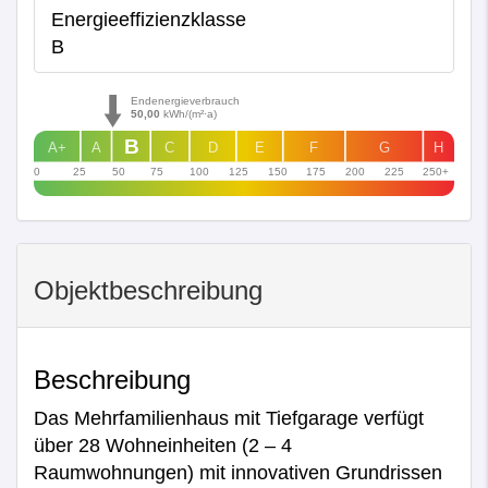
Energie­effizienz­klasse
B
Endenergieverbrauch
50,00
kWh/(m²·a)
B
A+
A
C
D
E
F
G
H
0
25
50
75
100
125
150
175
200
225
250+
Objekt­beschreibung
Beschreibung
Das Mehrfamilienhaus mit Tiefgarage verfügt
über 28 Wohneinheiten (2 – 4
Raumwohnungen) mit innovativen Grundrissen