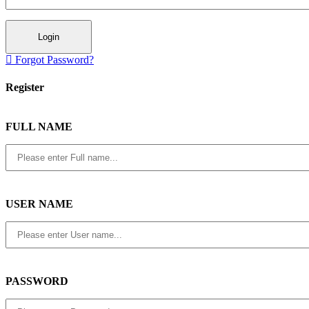
Login
Forgot Password?
Register
FULL NAME
USER NAME
PASSWORD