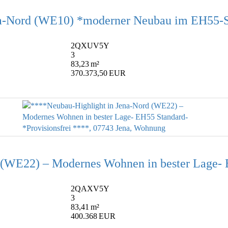
-Nord (WE10) *moderner Neubau im EH55-St
2QXUV5Y
3
83,23 m²
370.373,50 EUR
(WE22) – Modernes Wohnen in bester Lage- E
2QAXV5Y
3
83,41 m²
400.368 EUR