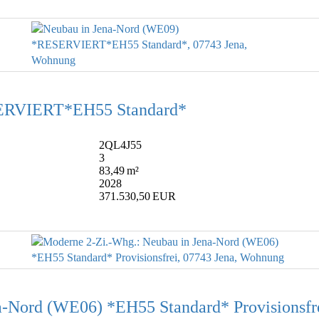
SERVIERT*EH55 Standard*
2QL4J55
3
83,49 m²
2028
371.530,50 EUR
a-Nord (WE06) *EH55 Standard* Provisionsfr